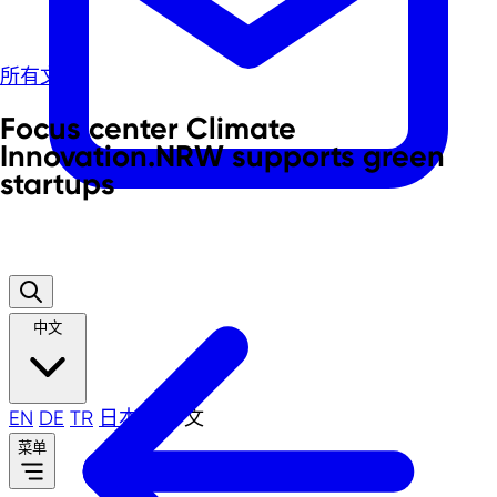
所有文章
Focus center Climate
Innovation.NRW supports green
startups
中文
EN
DE
TR
日本語
中文
菜单