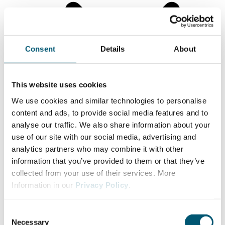
Consent
Details
About
This website uses cookies
We use cookies and similar technologies to personalise
content and ads, to provide social media features and to
analyse our traffic. We also share information about your
use of our site with our social media, advertising and
投资者服务
analytics partners who may combine it with other
初创企业在欧洲的顶级区位
information that you’ve provided to them or that they’ve
北威州的外资企业
collected from your use of their services. More
Business Guide to North Rhine-Westphalia
Information in our
Privacy Policy
.
全球业务拓展
C
Necessary
o