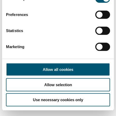
n
s
Preferences
e
n
t
Statistics
S
e
Marketing
l
e
c
t
Allow all cookies
i
o
Allow selection
n
Use necessary cookies only