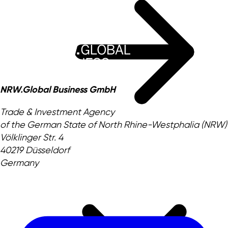
NRW.Global Business GmbH
Trade & Investment Agency
of the German State of North Rhine-Westphalia (NRW)
Völklinger Str. 4
40219 Düsseldorf
Germany