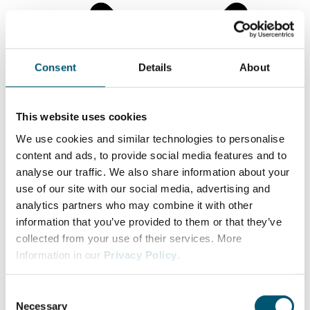
Consent
Details
About
This website uses cookies
We use cookies and similar technologies to personalise
content and ads, to provide social media features and to
analyse our traffic. We also share information about your
use of our site with our social media, advertising and
投资者服务
analytics partners who may combine it with other
初创企业在欧洲的顶级区位
information that you’ve provided to them or that they’ve
北威州的外资企业
collected from your use of their services. More
Business Guide to North Rhine-Westphalia
Information in our
Privacy Policy
.
全球业务拓展
C
Necessary
o