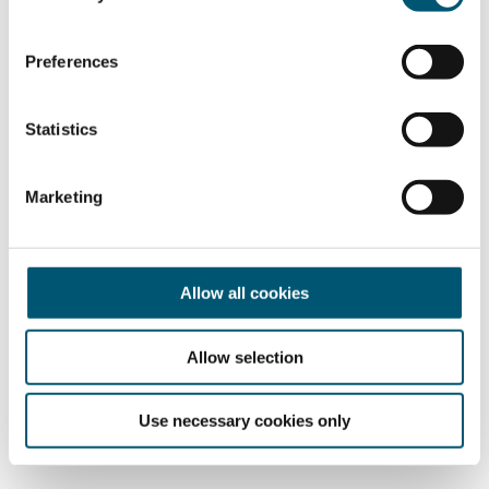
n
s
Preferences
e
n
t
Statistics
S
e
Marketing
l
e
c
t
Allow all cookies
i
o
Allow selection
n
Use necessary cookies only