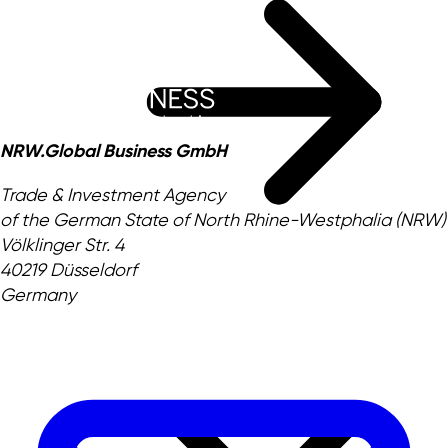
NRW.Global Business GmbH
Trade & Investment Agency
of the German State of North Rhine-Westphalia (NRW)
Völklinger Str. 4
40219 Düsseldorf
Germany