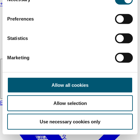
o
+49 211 13000-0
n
s
アクセス
Preferences
e
インプリント
n
個人情報保護方針
t
Statistics
Accessibility statement
S
e
Marketing
l
言語:
日本語
e
c
t
Allow all cookies
i
o
EN
DE
TR
日本語
Allow selection
n
国際見本市
Use necessary cookies only
企業向け視察ツアー
外国貿易データ