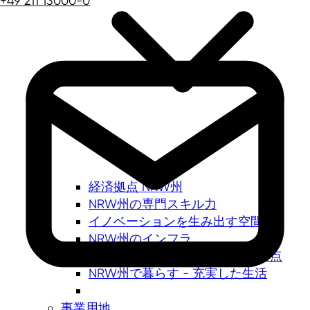
+49 211 13000-0
経済拠点 NRW州
NRW州の専門スキル力
イノベーションを生み出す空間
NRW州のインフラ
NRW州: ドイツNo.1の投資立地拠点
NRW州で暮らす - 充実した生活
事業用地