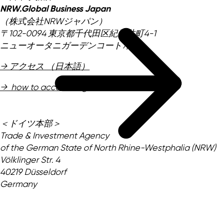
NRW.Global Business Japan
（株式会社NRWジャパン）
〒102-0094 東京都千代田区紀尾井町4-1
ニューオータニガーデンコート7階
→ アクセス （日本語）
→ how to access (English)
＜ドイツ本部＞
Trade & Investment Agency
of the German State of North Rhine-Westphalia (NRW)
Völklinger Str. 4
40219 Düsseldorf
Germany