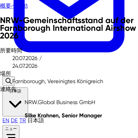
概要へ移動
NRW-Gemeinschaftsstand auf der
Farnborough International Airshow
2026
所要時間
20.07.2026 /
24.07.2026
場所
Farnborough, Vereinigtes Königreich
連絡先
日本語
NRW.Global Business GmbH
Silke Krahnen, Senior Manager
EN
DE
TR
日本語
ニュー