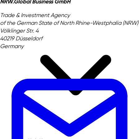
NRW.Global Business GmbH
Trade & Investment Agency
of the German State of North Rhine-Westphalia (NRW)
Völklinger Str. 4
40219 Düsseldorf
Germany