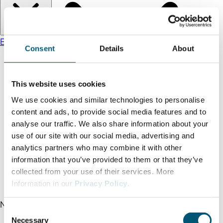
EN
DE
TR
日本語
中文
Consent
Details
About
This website uses cookies
We use cookies and similar technologies to personalise
content and ads, to provide social media features and to
analyse our traffic. We also share information about your
use of our site with our social media, advertising and
投资者服务
analytics partners who may combine it with other
初创企业在欧洲的顶级区位
information that you’ve provided to them or that they’ve
北威州的外资企业
collected from your use of their services. More
Business Guide to North Rhine-Westphalia
Information in our
Privacy Policy
.
全球业务拓展
NRW.Global Business 2026
Top
C
Necessary
o