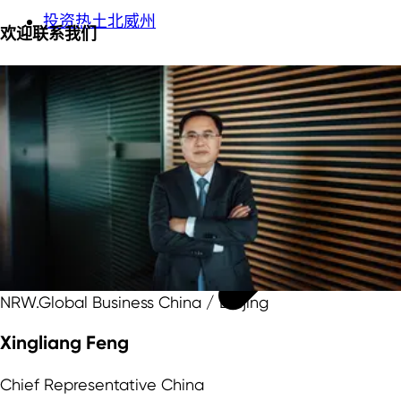
投资热土北威州
欢迎联系我们
NRW.Global Business China / Beijing
Xingliang Feng
Chief Representative China