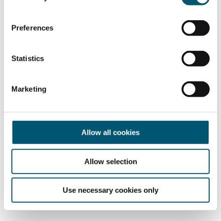
n
s
Preferences
e
n
t
Statistics
S
e
Marketing
l
e
c
t
Allow all cookies
i
o
Allow selection
n
Use necessary cookies only