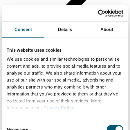
Consent
Details
About
This website uses cookies
We use cookies and similar technologies to personalise
Dr. Hartmut Beucker, MdL
content and ads, to provide social media features and to
北威州议会德国选择党（AfD）议会党团
analyse our traffic. We also share information about your
use of our site with our social media, advertising and
analytics partners who may combine it with other
information that you’ve provided to them or that they’ve
collected from your use of their services. More
Information in our
Privacy Policy
.
C
Necessary