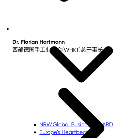
Dr. Florian Hartmann
西部德国手工业大会(WHKT)总干事长
NRW.Global Business AWARD
Europe's Heartbeat