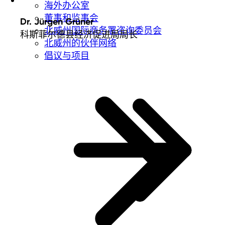
海外办公室
董事和监事会
Dr. Jürgen Grüner
北威州国际商务署咨询委员会
科斯菲尔德县经济促进局局长
北威州的伙伴网络
倡议与项目