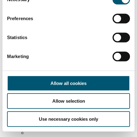
o
n
s
Preferences
e
n
t
Statistics
S
e
Marketing
l
e
c
t
Allow all cookies
i
Dietmar Brockes, MdL
o
北威州议会德国自民党（FDP）议会党团
Allow selection
国外展会
n
商务团组参访
Foreign trade data
Use necessary cookies only
NRW-Singapore Open Innovation Call