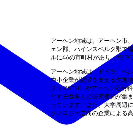
アーヘン地域は、アーヘン市
ェン郡、ハインスベルク郡で構
ルに46の市町村があり、約13
アーヘン地域は、ドイツ、ベ
中小企業が経済を支える先進
学（RWTH）やアーヘン応用
とする数多くの研究機関が集
っています。また、大学周辺
クノロジー志向の企業による