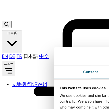
日本語
EN
DE
TR
日本語
中文
ニュー
Consent
立地拠点NRW州
This website uses cookies
We use cookies and similar t
our traffic. We also share in
who may combine it with other