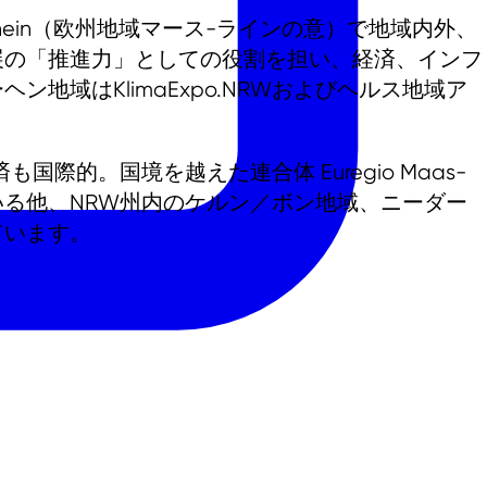
as-Rhein（欧州地域マース-ラインの意）で地域内外、
展の「推進力」としての役割を担い、経済、インフ
域はKlimaExpo.NRWおよびヘルス地域ア
。国境を越えた連合体 Euregio Maas-
いる他、NRW州内のケルン／ボン地域、ニーダー
ています。